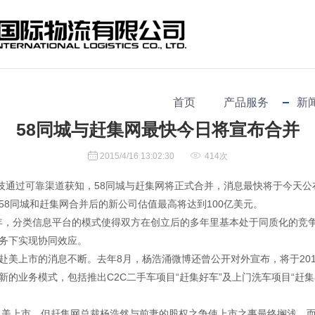
首页
产品服务
新
58同城与赶集网最快今日将宣布合并
2015/4/16 13:02:30
414次
科技通过可靠渠道获知，58同城与赶集网将正式合并，消息最快将于今天公
58同城和赶集网合并后的新公司估值最高将达到100亿美元。
05年，分类信息平台的模式使得双方在创立后的多年里基本处于同质化的竞
务下实现协同效应。
美上市的消息不断。去年8月，杨浩涌微博还曾公开对外宣布，将于2015
的业务模式，包括推出C2C二手车项目“赶集好车”及上门洗车项目“赶集
赴美上市，但赶集网总裁杨浩然与前妻的股权之争使上市之事最终搁浅。而2